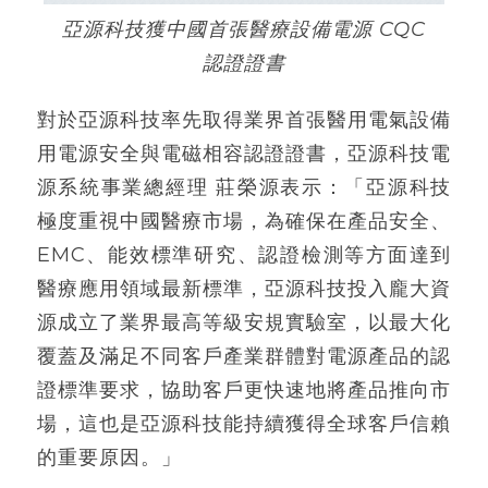
亞源科技獲中國首張醫療設備電源 CQC
認證證書
對於亞源科技率先取得業界首張醫用電氣設備
用電源安全與電磁相容認證證書，亞源科技電
源系統事業總經理 莊榮源表示：「亞源科技
極度重視中國醫療市場，為確保在產品安全、
EMC、能效標準研究、認證檢測等方面達到
醫療應用領域最新標準，亞源科技投入龐大資
源成立了業界最高等級安規實驗室，以最大化
覆蓋及滿足不同客戶產業群體對電源產品的認
證標準要求，協助客戶更快速地將產品推向市
場，這也是亞源科技能持續獲得全球客戶信賴
的重要原因。」