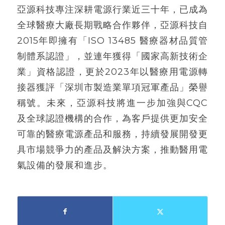
亞源科技專注深耕電源行業近三十年，已成為
全球醫療大廠長期戰略合作夥伴，亞源科技自
2015年即擁有「ISO 13485 醫療器材品質管
制體系認證」，並連年獲得「國家高新技術企
業」資格認證，更於2023年以醫療用電源轉
接器獲評「深圳市製造業單項冠軍產品」榮譽
稱號。未來，亞源科技將進一步加強與CQC
及全球認證機構的合作，為客戶提供更加安全
可靠的醫療電源產品和服務，持續發展開發更
具市場競爭力的產品及解決方案，推動醫用電
氣設備的發展和進步。