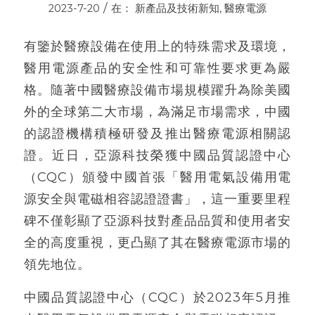
/
2023-7-20
在：
新產品及技術新知
,
醫療電源
有鑒於醫療設備在使用上的特殊需求及環境，
醫用電源產品的安全性和可靠性要求更為嚴
格。隨著中國醫療設備市場規模躍升為除美國
外的全球第二大市場，為滿足市場需求，中國
的認證機構積極研發及推出醫療電源相關認
證。近日，亞源科技榮獲中國品質認證中心
（CQC）頒發中國首張「醫用電氣設備用電
源安全與電磁相容認證證書」，這一重要里程
碑不僅彰顯了亞源科技對產品品質和使用者安
全的高度重視，更凸顯了其在醫療電源市場的
領先地位。
中國品質認證中心（CQC）於2023年5月推