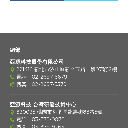
總部
亞源科技股份有限公司
221416 新北市汐止區新台五路一段97號12樓
電話：
02-2697-6679
傳真：02-2697-5579
亞源科技 台灣研發技術中心
330035 桃園市桃園區龍壽街83巷5號
電話：
03-379-9078
傳真：03-379-9263