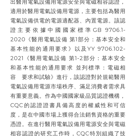
出醫用電氣設備用電源安全與電磁相容認證，
適用於醫用電氣設備用電源，主要包括為醫用
電氣設備供電的電源適配器、內置電源。該認
證主要依據中國國家標準GB 9706.1-
2020《醫用電氣設備 第1部分：基本安全和
基本性能的通用要求》以及YY 9706.102-
2021《醫用電氣設備 第1-2部分：基本安全
和基本性能的通用要求 並列標準：電磁相
容 要求和試驗》進行，該認證對於規範醫用
電氣設備用電源市場秩序、滿足消費者需求具
有重要意義。作為中國國家級品質認證機構，
CQC的認證證書具備高度的權威性和可信
度，是在中國市場上獲得合法銷售資格的重要
憑證。在進行醫用電氣設備用電源安全與電磁
相容認證的研究工作時，CQC特別組織了技