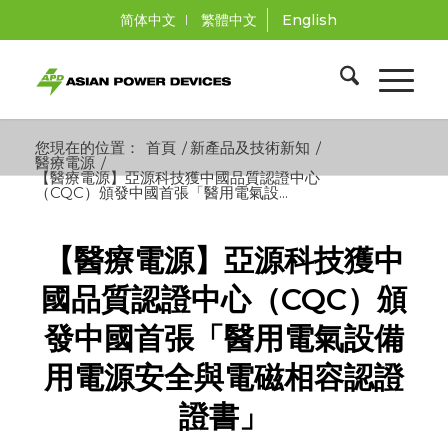
简体中文
繁體中文
English
您現在的位置：
首頁
/
新產品及技術新知
/
醫療電源
/
【醫療電源】亞源科技獲中國品質認證中心
（CQC）頒發中國首張「醫用電氣設...
【醫療電源】亞源科技獲中
國品質認證中心（CQC）頒
發中國首張「醫用電氣設備
用電源安全與電磁相容認證
證書」