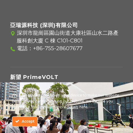
亞瑞源科技 (深圳)有限公司
深圳市龍崗區園山街道大康社區山水二路產
服科創大廈 C 棟 C101-C801
電話：
+86-755-28607677
新望 PrimeVOLT
221416 新北市汐止區新台五路一段97號12樓
電話：
02-2697-5559
We have placed cookies on your device to make our website
better. If you continue using our website, we assume you
agree to it. You can learn more
details
here.
© 2026 Copyright - Asian Power Devices Inc.
Accept
隱私條約
｜
使用條款
｜
無零售聲明