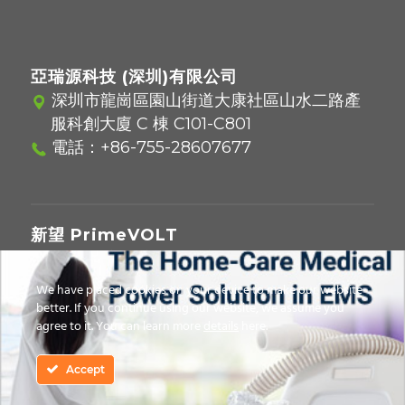
亞瑞源科技 (深圳)有限公司
深圳市龍崗區園山街道大康社區山水二路產
服科創大廈 C 棟 C101-C801
電話：
+86-755-28607677
新望 PrimeVOLT
221416 新北市汐止區新台五路一段97號12樓
電話：
02-2697-5559
We have placed cookies on your device to make our website
better. If you continue using our website, we assume you
agree to it. You can learn more
details
here.
© 2026 Copyright - Asian Power Devices Inc.
Accept
隱私條約
｜
使用條款
｜
無零售聲明