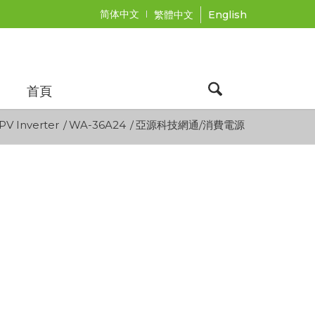
简体中文
繁體中文
English
首頁
PV Inverter
/
WA-36A24
/
亞源科技網通/消費電源