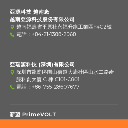
亞源科技 越南廠
越南亞源科技股份有限公司
越南福壽省平原社永福升龍工業區F4C2號
電話：
+84-21-1388-2968
亞瑞源科技 (深圳)有限公司
深圳市龍崗區園山街道大康社區山水二路產
服科創大廈 C 棟 C101-C801
電話：
+86-755-28607677
新望 PrimeVOLT
221416 新北市汐止區新台五路一段97號12樓