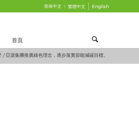
简体中文
繁體中文
English
首頁
營
/
亞源集團推廣綠色理念，逐步落實節能減碳目標。