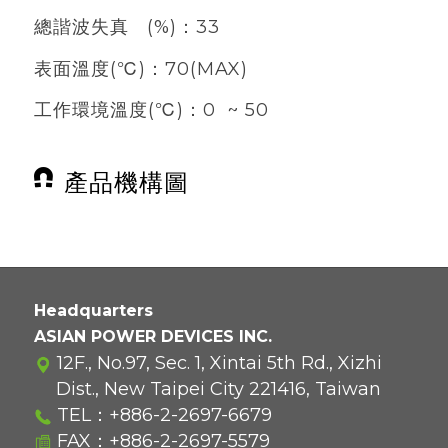
總諧波失真
(%)
：
33
表面溫度
(
℃
)
：
70(MAX)
工作環境溫度
(
℃
)
：
0 ~ 50
產品機構圖
Headquarters
ASIAN POWER DEVICES INC.
12F., No.97, Sec. 1, Xintai 5th Rd., Xizhi
Dist., New Taipei City 221416, Taiwan
TEL：
+886-2-2697-6679
FAX：+886-2-2697-5579