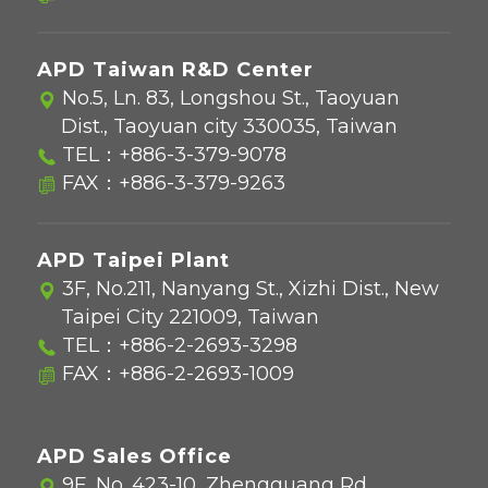
APD Taiwan R&D Center
No.5, Ln. 83, Longshou St., Taoyuan
Dist., Taoyuan city 330035, Taiwan
TEL：
+886-3-379-9078
FAX：+886-3-379-9263
APD Taipei Plant
3F, No.211, Nanyang St., Xizhi Dist., New
Taipei City 221009, Taiwan
TEL：
+886-2-2693-3298
FAX：+886-2-2693-1009
APD Sales Office
9F, No. 423-10, Zhengguang Rd.,