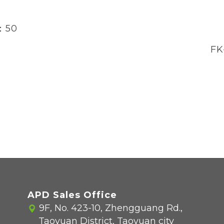
：50
FK
APD Sales Office
9F, No. 423-10, Zhengguang Rd.,
Taoyuan District, Taoyuan city