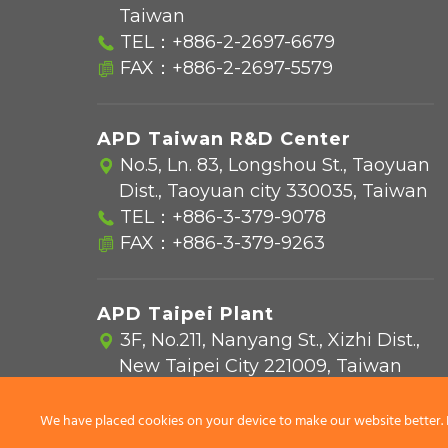
Taiwan
TEL：
+886-2-2697-6679
FAX：+886-2-2697-5579
APD Taiwan R&D Center
No.5, Ln. 83, Longshou St., Taoyuan
Dist., Taoyuan city 330035, Taiwan
TEL：
+886-3-379-9078
FAX：+886-3-379-9263
APD Taipei Plant
3F, No.211, Nanyang St., Xizhi Dist.,
New Taipei City 221009, Taiwan
TEL：
+886-2-2693-3298
FAX：+886-2-2693-1009
We have placed cookies on your device to make our website better. 