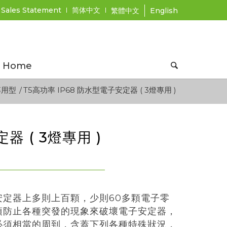
 Sales Statement
简体中文
繁體中文
English
Home
專用型
/
T5高功率 IP68 防水型電子安定器 ( 3燈專用 )
器 ( 3燈專用 )
定器上多則上百顆，少則60多顆電子零
須防止各種突發的現象來破壞電子安定器，
必須相當的周到，含蓋下列各種特殊狀況，