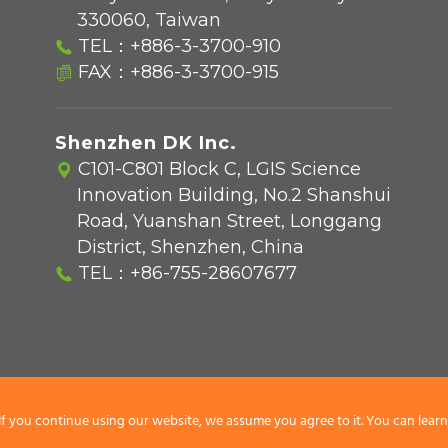
330060, Taiwan
TEL：
+886-3-3700-910
FAX：+886-3-3700-915
Shenzhen DK Inc.
C101-C801 Block C, LGIS Science
Innovation Building, No.2 Shanshui
Road, Yuanshan Street, Longgang
District, Shenzhen, China
TEL：
+86-755-28607677
If you continue using our website, we assume you agree to it. You can lea