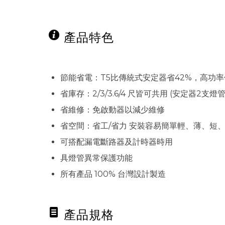
產品特色
節能省電：T5比傳統式安定器省42%，高功
省庫存：2/3/3.6/4 尺皆可共用 (安定器2支
省維修：免啟動器以減少維修
省空間：省工/省力 安裝容易簡單輕、薄、短
可搭配漏電斷路器及計時器時用
具燈管異常保護功能
所有產品 100% 台灣設計製造
產品規格