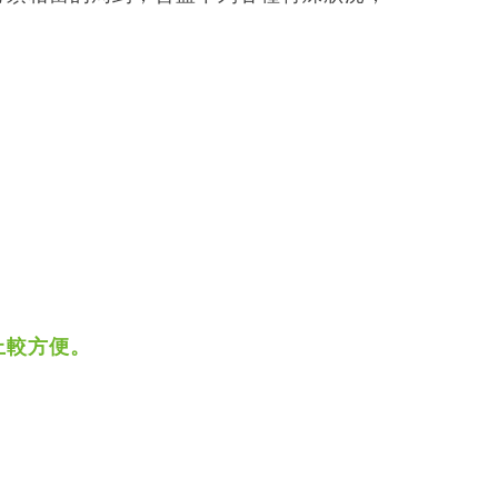
上較方便。
。