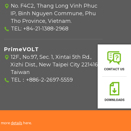
No. F4C2, Thang Long Vinh Phuc
IP, Binh Nguyen Commune, Phu
Tho Province, Vietnam.
TEL:
+84-21-1388-2968
PrimeVOLT
12F., No.97, Sec. 1, Xintai 5th Rd.,
Xizhi Dist., New Taipei City 221416,
Taiwan
TEL：
+886-2-2697-5559
rn more
details
here.